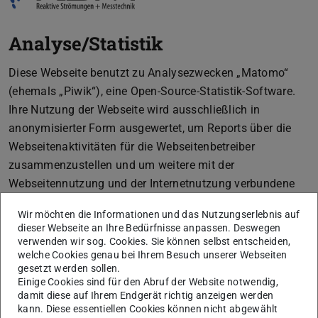
Analyse/Statistik
Diese Webseite benutzt zu Analysezwecken „Matomo“
(ehemals „Piwik“), eine Open-Source-Statistik-Software.
Ihre Nutzung der Webseite wird ausschließlich in
anonymisierter Form ausgewertet, um Reports über die
Webseitenaktivitäten für die Webseitenbetreiber
zusammenzustellen und um weitere mit der
Webseitennutzung und der Internetnutzung verbundene
Dienstleistungen zu erbringen sowie das Webangebot zu
Wir möchten die Informationen und das Nutzungserlebnis auf
verbessern.
dieser Webseite an Ihre Bedürfnisse anpassen. Deswegen
verwenden wir sog. Cookies. Sie können selbst entscheiden,
Die von Matomo erfassten Daten werden auf Servern der
welche Cookies genau bei Ihrem Besuch unserer Webseiten
TU Darmstadt gespeichert und unter keinen Umständen
gesetzt werden sollen.
an Dritte weitergegeben. Die IP-Adresse wird sofort nach
Einige Cookies sind für den Abruf der Website notwendig,
damit diese auf Ihrem Endgerät richtig anzeigen werden
der Verarbeitung und vor der Speicherung anonymisiert,
kann. Diese essentiellen Cookies können nicht abgewählt