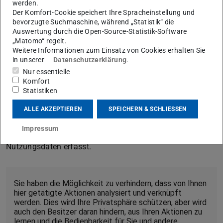
die letzten beiden Tupel der IP-Adresse werden nicht
werden.
gespeichert. Matomo verwendet zur Analyse der
Der Komfort-Cookie speichert Ihre Spracheinstellung und
bevorzugte Suchmaschine, während „Statistik“ die
Benutzung der Webseiten sog. „Cookies“, Textdateien, die
Auswertung durch die Open-Source-Statistik-Software
auf Ihrem Computer gespeichert werden. Durch
„Matomo“ regelt.
Weitere Informationen zum Einsatz von Cookies erhalten Sie
entsprechende Einstellungen in der Browser-Software
in unserer
Datenschutzerklärung
.
lässt sich die Speicherung von Cookies unterbinden.
Nur essentielle
Sofern Ihr Browser die „Do-Not-Track“-Technik unterstützt
Komfort
und Sie diese aktiviert haben, wird ihr Besuch
Statistiken
automatisch ignoriert.
ALLE AKZEPTIEREN
SPEICHERN & SCHLIESSEN
Nur auf Seiten, auf denen in der Fußzeile (Footer) der Link
Impressum
„Webseitenanalyse“ zu sehen ist, werden von Matomo
Nutzungsdaten erfasst.