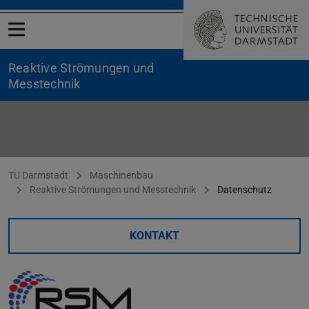
Menü öffnen
Reaktive Strömungen und
Messtechnik
Datenschutz
Sie befinden sich hier:
TU Darmstadt
Maschinenbau
Reaktive Strömungen und Messtechnik
Datenschutz
KONTAKT