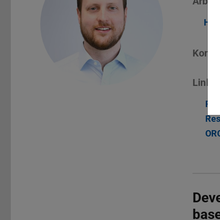
Arbeit
Hig
Konta
Links
Pub
Res
ORC
Dev
base