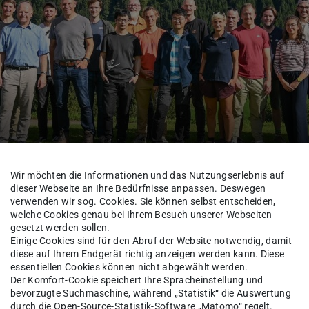
Wir möchten die Informationen und das Nutzungserlebnis auf
dieser Webseite an Ihre Bedürfnisse anpassen. Deswegen
ömungen und Messtechnik
Fachgebiet
Team
verwenden wir sog. Cookies. Sie können selbst entscheiden,
welche Cookies genau bei Ihrem Besuch unserer Webseiten
gesetzt werden sollen.
Einige Cookies sind für den Abruf der Website notwendig, damit
diese auf Ihrem Endgerät richtig anzeigen werden kann. Diese
-Ing.
Johannes Emmert
essentiellen Cookies können nicht abgewählt werden.
Der Komfort-Cookie speichert Ihre Spracheinstellung und
bevorzugte Suchmaschine, während „Statistik“ die Auswertung
durch die Open-Source-Statistik-Software „Matomo“ regelt.