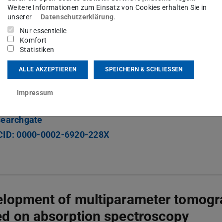
sgebiet(e)
Weitere Informationen zum Einsatz von Cookies erhalten Sie in
unserer
Datenschutzerklärung
.
h Temperature Process Diagnostics
Nur essentielle
Komfort
Statistiken
kt
ALLE AKZEPTIEREN
SPEICHERN & SCHLIESSEN
Impressum
lications at Google Scholar
earchgate
ID: 0000-0002-6920-228X
elopment of multiparameter tomog
d on absorption spectroscopy