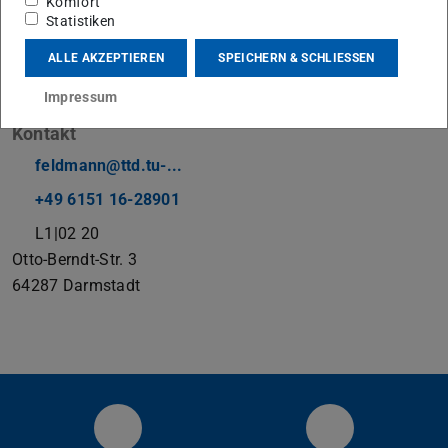
Komfort
Statistiken
ALLE AKZEPTIEREN
SPEICHERN & SCHLIESSEN
Werkstattleiter
Impressum
Kontakt
feldmann@ttd.tu-...
+49 6151 16-28901
L1|02 20
Otto-Berndt-Str. 3
64287
Darmstadt
RSM at LinkedIn
YouTube