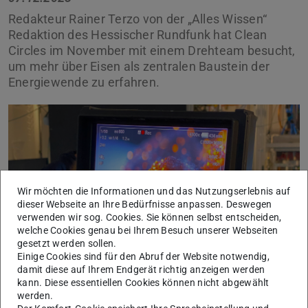
Redakteur Rainer Terzo von der „Alles Wissen“
Redaktion des Hessischer Rundfunk hat Clean
Circles im November mit einem Drehteam besucht,
um mehr über Eisen als zentralen Baustein der
Energiewende zu erfahren.
Wir möchten die Informationen und das Nutzungserlebnis auf
Zurück
Vor
Bild: Michèle Knodt
dieser Webseite an Ihre Bedürfnisse anpassen. Deswegen
verwenden wir sog. Cookies. Sie können selbst entscheiden,
welche Cookies genau bei Ihrem Besuch unserer Webseiten
gesetzt werden sollen.
Einige Cookies sind für den Abruf der Website notwendig,
damit diese auf Ihrem Endgerät richtig anzeigen werden
kann. Diese essentiellen Cookies können nicht abgewählt
werden.