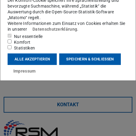
Im
Beitrag vom 30.11.2023
wird die Forschung zu
Der Komfort-Cookie speichert Ihre Spracheinstellung und
bevorzugte Suchmaschine, während „Statistik“ die
Eisen als kohlenstofffreiem Energiespeicher hautnah
Auswertung durch die Open-Source-Statistik-Software
besichtigt. Neben Einblicken in unsere Labore und den
„Matomo“ regelt.
Supercomputer Lichtenberg II kommen Prof. Andreas
Weitere Informationen zum Einsatz von Cookies erhalten Sie
in unserer
Datenschutzerklärung
.
Dreizler, Prof. Christian Hasse und Prof. Michèle Knodt zu
Nur essentielle
Wort.
Komfort
Statistiken
Vielen Dank an das Team vom Hessischen Rundfunk für
den spannenden Beitrag und Dreh!
ALLE AKZEPTIEREN
SPEICHERN & SCHLIESSEN
Eine Aufzeichnung der Sendung finden Sie in unserem
Impressum
Pressespiegel
oder in der
ARD-Mediathek
.
KONTAKT