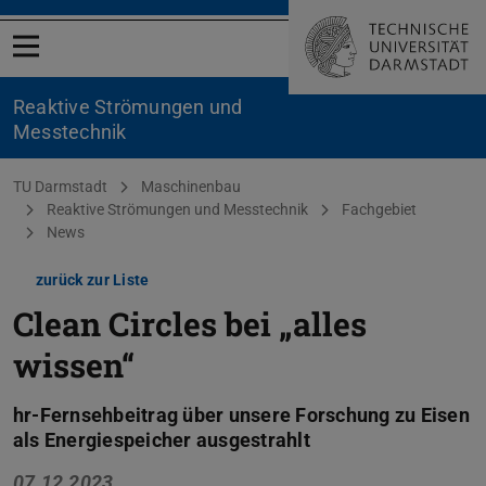
Menü öffnen
Reaktive Strömungen und
Messtechnik
Sie befinden sich hier:
TU Darmstadt
Maschinenbau
Reaktive Strömungen und Messtechnik
Fachgebiet
News
zurück zur Liste
Clean Circles bei „alles
wissen“
hr-Fernsehbeitrag über unsere Forschung zu Eisen
als Energiespeicher ausgestrahlt
07.12.2023