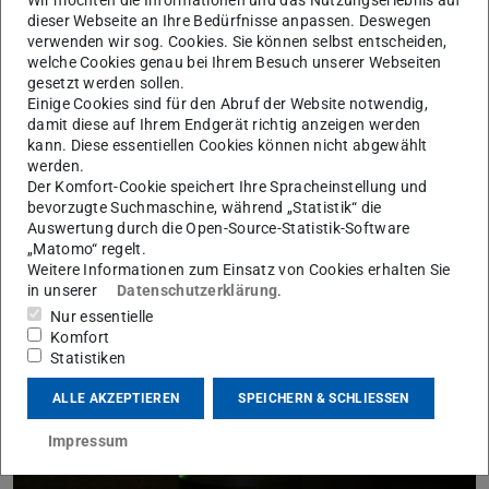
Wir möchten die Informationen und das Nutzungserlebnis auf
dieser Webseite an Ihre Bedürfnisse anpassen. Deswegen
Clean Circles bei „alles wissen“
verwenden wir sog. Cookies. Sie können selbst entscheiden,
welche Cookies genau bei Ihrem Besuch unserer Webseiten
07.12.2023
gesetzt werden sollen.
hr-Fernsehbeitrag über unsere Forschung zu Eisen als
Einige Cookies sind für den Abruf der Website notwendig,
Energiespeicher ausgestrahlt
damit diese auf Ihrem Endgerät richtig anzeigen werden
Redakteur Rainer Terzo von der „Alles Wissen“ Redaktion des
kann. Diese essentiellen Cookies können nicht abgewählt
Hessischer Rundfunk hat Clean Circles im November mit
werden.
einem Drehteam besucht, um mehr über Eisen als zentralen B…
Der Komfort-Cookie speichert Ihre Spracheinstellung und
bevorzugte Suchmaschine, während „Statistik“ die
Auswertung durch die Open-Source-Statistik-Software
„Matomo“ regelt.
Weitere Informationen zum Einsatz von Cookies erhalten Sie
in unserer
Datenschutzerklärung
.
Nur essentielle
Komfort
Statistiken
ALLE AKZEPTIEREN
SPEICHERN & SCHLIESSEN
Impressum