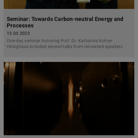
Seminar: Towards Carbon-neutral Energy and
Processes
13.03.2023
One-day seminar honoring Prof. Dr. Katharina Kohse-
Höinghaus included several talks from renowned speakers