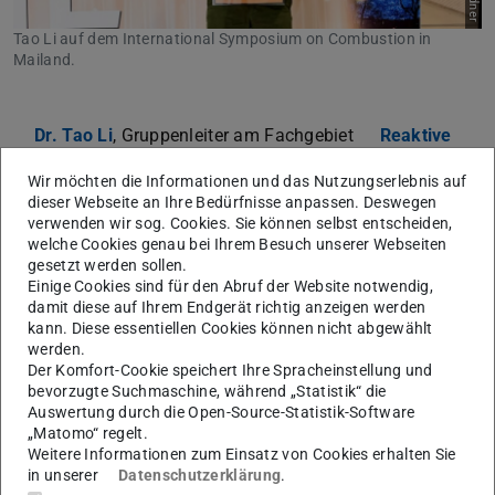
Tao Li auf dem International Symposium on Combustion in
Mailand.
Dr. Tao Li
, Gruppenleiter am Fachgebiet
Reaktive
Strömungen und Messtechnik (RSM)
der Technischen
Wir möchten die Informationen und das Nutzungserlebnis auf
Universität Darmstadt, ist mit der renommierten Bernard
dieser Webseite an Ihre Bedürfnisse anpassen. Deswegen
Lewis Fellowship des Combustion Institute ausgezeichnet
verwenden wir sog. Cookies. Sie können selbst entscheiden,
welche Cookies genau bei Ihrem Besuch unserer Webseiten
worden. Diese Ehrung würdigt seine herausragenden
gesetzt werden sollen.
Beiträge zur Verbrennungsforschung, insbesondere in der
Einige Cookies sind für den Abruf der Website notwendig,
Weiterentwicklung laserbasierter Diagnostikmethoden
damit diese auf Ihrem Endgerät richtig anzeigen werden
kann. Diese essentiellen Cookies können nicht abgewählt
und der Untersuchung nachhaltiger Energieträger.
werden.
Der Komfort-Cookie speichert Ihre Spracheinstellung und
Die Bernard Lewis Fellowship wird alle zwei Jahre
bevorzugte Suchmaschine, während „Statistik“ die
während des International Symposium on Combustion an
Auswertung durch die Open-Source-Statistik-Software
Nachwuchswissenschaftlerinnen und -wissenschaftler
„Matomo“ regelt.
Weitere Informationen zum Einsatz von Cookies erhalten Sie
vergeben, die innerhalb von drei Jahren nach ihrer
in unserer
Datenschutzerklärung
.
Promotion stehen. Tao Li erhielt die Auszeichnung
auf