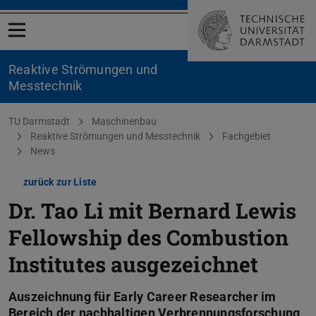
Menü öffnen
Reaktive Strömungen und
Messtechnik
Sie befinden sich hier:
TU Darmstadt
Maschinenbau
Reaktive Strömungen und Messtechnik
Fachgebiet
News
zurück zur Liste
Dr. Tao Li mit Bernard Lewis
Fellowship des Combustion
Institutes ausgezeichnet
Auszeichnung für Early Career Researcher im
Bereich der nachhaltigen Verbrennungsforschung