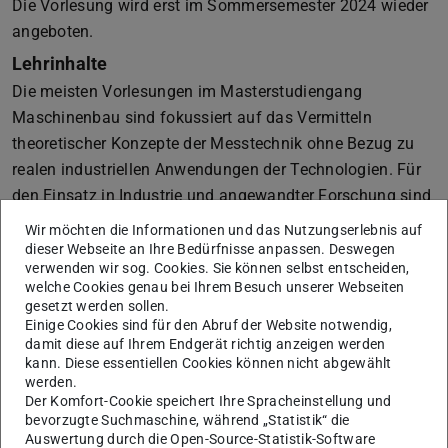
Die Vorlesung wird erst im Sommersemester 2024 wieder
angeboten.
Lehrinhalte
Die meisten Vorlesungen im Masterstudiengang
Maschinenbau sind fokussiert auf das Vermitteln
theoretischer Konzepte der Messtechnik ohne Bezug zu
realen industriellen Anwendungen der Technologien. Für
den Einsatz in Industrie und angewandter Forschung sind
jedoch praktische Erfahrungen notwendig um die
Wir möchten die Informationen und das Nutzungserlebnis auf
ingenieurtechnischen Herausforderungen bestehen zu
dieser Webseite an Ihre Bedürfnisse anpassen. Deswegen
verwenden wir sog. Cookies. Sie können selbst entscheiden,
können.
welche Cookies genau bei Ihrem Besuch unserer Webseiten
gesetzt werden sollen.
Hierzu gehören Kenntnisse über kommerzielle
Einige Cookies sind für den Abruf der Website notwendig,
Sensorsysteme, Messprinzipien und
damit diese auf Ihrem Endgerät richtig anzeigen werden
Datenerfassungshardware (DAQ-Hardware). Die Nutzung
kann. Diese essentiellen Cookies können nicht abgewählt
werden.
einer in der Industrie weit verbreiteten
Der Komfort-Cookie speichert Ihre Spracheinstellung und
Programmierplattform auf Basis von LabVIEW sowie
bevorzugte Suchmaschine, während „Statistik“ die
moderner DAQ-Technologien soll den Studierenden die
Auswertung durch die Open-Source-Statistik-Software