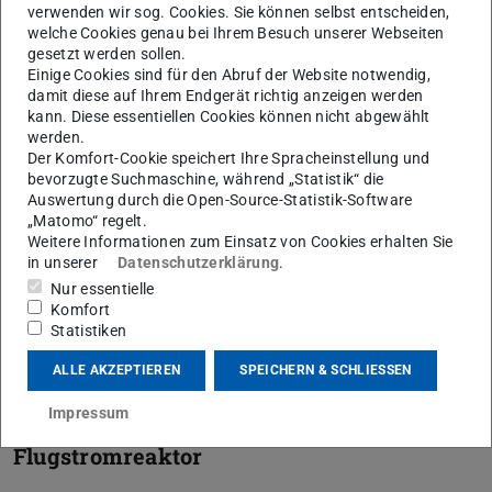
verwenden wir sog. Cookies. Sie können selbst entscheiden,
welche Cookies genau bei Ihrem Besuch unserer Webseiten
gesetzt werden sollen.
Druckbrennkammer
Einige Cookies sind für den Abruf der Website notwendig,
damit diese auf Ihrem Endgerät richtig anzeigen werden
kann. Diese essentiellen Cookies können nicht abgewählt
werden.
Flamme-Wand-Interaktions-
Der Komfort-Cookie speichert Ihre Spracheinstellung und
Brenner
bevorzugte Suchmaschine, während „Statistik“ die
Auswertung durch die Open-Source-Statistik-Software
„Matomo“ regelt.
Weitere Informationen zum Einsatz von Cookies erhalten Sie
Generischer Abgasprüfstand
in unserer
Datenschutzerklärung
.
Nur essentielle
Komfort
Kombiniertes Raman/Rayleigh-
Statistiken
Spektrometer
ALLE AKZEPTIEREN
SPEICHERN & SCHLIESSEN
Impressum
Laminarer Flachflammenbrenner /
Flugstromreaktor